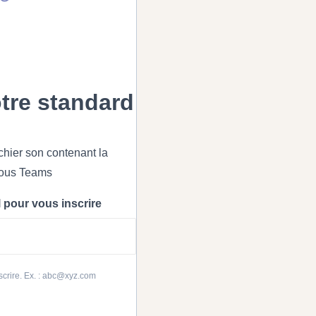
otre standard
ichier son contenant la
sous Teams
 pour vous inscrire
scrire. Ex. : abc@xyz.com