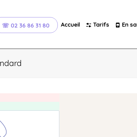
Accueil
Tarifs
En sa
☏ 02 36 86 31 80
andard