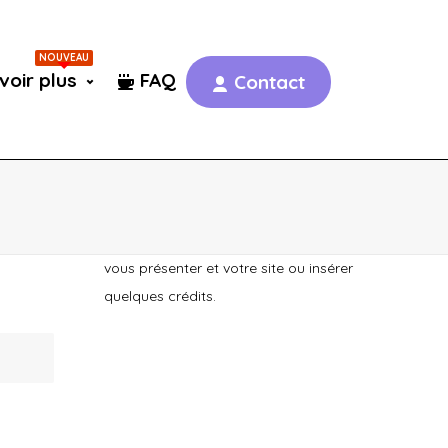
Rechercher
NOUVEAU
voir plus
FAQ
Contact
À propos de ce site
C’est peut-être le bon endroit pour
vous présenter et votre site ou insérer
quelques crédits.